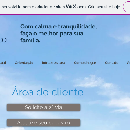
 desenvolvido com o criador de sites
.com
. Crie seu site hoje.
Com calma e tranquilidade,
faça o melhor para sua
família.
tual
Orientação
Infraestrutura
Como chegar
Contato
Á
Área do cliente
Solicite a 2ª via
Atualize seu cadastro