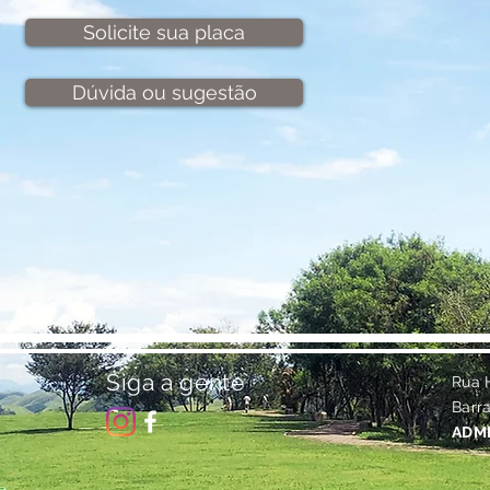
Solicite sua placa
Dúvida ou sugestão
Siga a gente
Rua H
Barr
ADMI