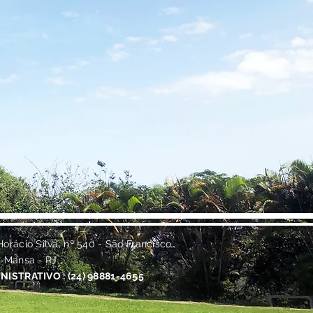
orácio Silva, nº 540 - São Francisco
a Mansa - RJ
NISTRATIVO : (24) 98881-4655