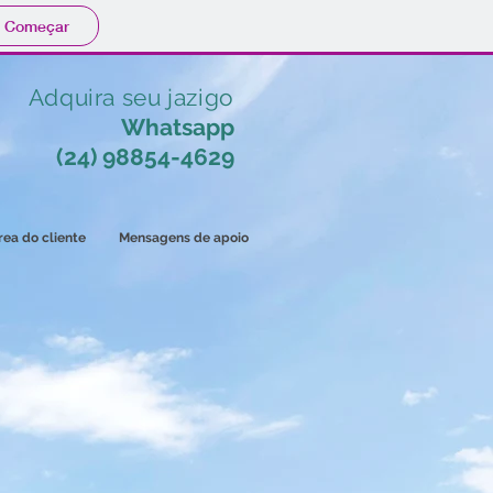
Começar
Adquira seu jazigo
Whatsapp
(24) 98854-4629
rea do cliente
Mensagens de apoio